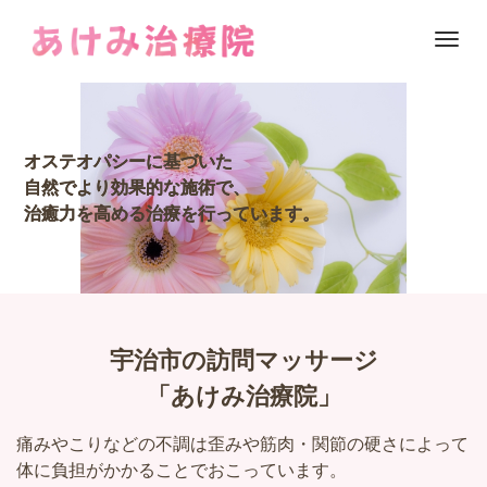
M
e
n
u
オステオパシーに基づいた
オステオパシーに基づいた
自然でより効果的な施術で、
自然でより効果的な施術で、
治癒力を高める治療を行っています。
治癒力を高める治療を行っています。
宇治市の訪問マッサージ
「あけみ治療院」
痛みやこりなどの不調は歪みや筋肉・関節の硬さによって
体に負担がかかることでおこっています。